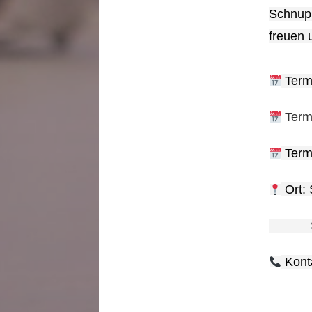
Schnupp
freuen 
Termi
Termi
Termi
Ort: 
Schäuf
Kont