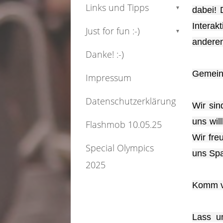
Links und Tipps
▼
dabei! 
Interak
Just for fun :-)
▼
anderen
Danke! :-)
Gemein
Impressum
Datenschutzerklärung
Wir sin
uns wil
Flashmob 10.05.25
Wir fre
Special Olympics
uns Sp
2025
Komm v
Lass u