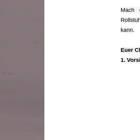
Mach d
Rollstu
kann.
Euer C
1. Vor