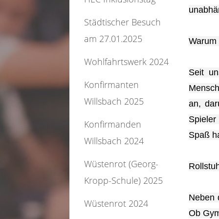
unabhän
Städtischer Besuch
am 27.01.2025
Warum 
Wohlfahrtswerk 2024
Seit u
Konfirmanten
Mensche
Willsbach 2025
an, dar
Spieler
Konfirmanden
Spaß h
Willsbach 2024
Wüstenrot (Georg-
Rollstuh
Kropp-Schule) 2025
Neben d
Wüstenrot 2024
Ob Gymn