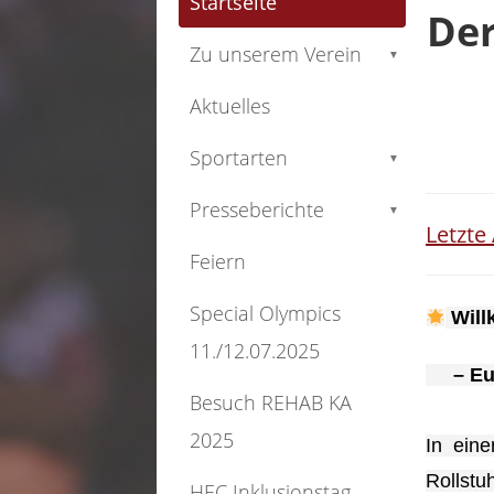
Startseite
Der
Zu unserem Verein
▼
Aktuelles
Sportarten
▼
Presseberichte
▼
Letzte
Feiern
Special Olympics
Will
11./12.07.2025
– Eure
Besuch REHAB KA
2025
In eine
Rollstu
HEC Inklusionstag